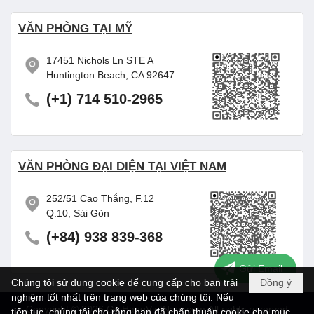
VĂN PHÒNG TẠI MỸ
17451 Nichols Ln STE A
Huntington Beach, CA 92647
(+1) 714 510-2965
VĂN PHÒNG ĐẠI DIỆN TẠI VIỆT NAM
252/51 Cao Thắng, F.12
Q.10, Sài Gòn
(+84) 938 839-368
Gửi Email
Chúng tôi sử dụng cookie để cung cấp cho bạn trải
Đồng ý
nghiệm tốt nhất trên trang web của chúng tôi. Nếu
Copyright © 2026
GuiHangVietNam.com
All rights reserved
tiếp tục, chúng tôi cho rằng bạn đã chấp thuận cookie cho mục