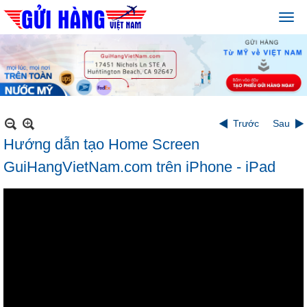
Trước
Sau
Hướng dẫn tạo Home Screen
GuiHangVietNam.com trên iPhone - iPad