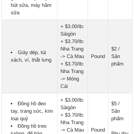
hút sữa, máy hâm
sữa
+ $3.00/lb:
Sàigòn
+ $3.70/lb:
Nha Trang
$2 /
Giày dép, túi
-> Cà Mau
Pound
Sản
xách, ví, thắt lưng
+ $3.70/lb:
phẩm
Nha Trang
-> Móng
Cái
+ $3.00/lb:
Đồng hồ đeo
$5 /
Sàigòn
tay, trang sức, kim
Sản
+ $3.70/lb:
loại quý
phẩm
Nha Trang
Đồng hồ treo
-> Cà Mau
Pound
tường, để bàn,
Phụ thu