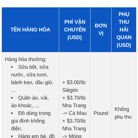
PHỤ
PHÍ VẬN
THU
ĐƠN
TÊN HÀNG HÓA
CHUYỂN
HẢI
VỊ
(USD)
QUAN
(USD)
Hàng hóa thường:
Sữa bột, sữa
nước, sữa tươi,
bánh kẹo, dầu gió,
+ $3.00/lb:
...
Sàigòn
Quần áo, vải,
+ $3.70/lb:
áo khoác, ...
Nha Trang
Không
Đồ dùng trong
-> Cà Mau
Pound
phụ thu
gia đình không
+ $3.70/lb:
điện.
Nha Trang
Hàng em bé, đồ
-> Móng