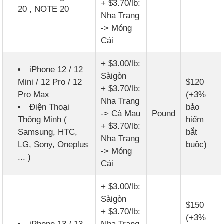
+ $3.70/lb:
20 , NOTE 20
Nha Trang
-> Móng
Cái
+ $3.00/lb:
iPhone 12 / 12
Sàigòn
Mini / 12 Pro / 12
$120
+ $3.70/lb:
Pro Max
(+3%
Nha Trang
Điện Thoại
bảo
-> Cà Mau
Pound
Thông Minh (
hiểm
+ $3.70/lb:
Samsung, HTC,
bắt
Nha Trang
LG, Sony, Oneplus
buộc)
-> Móng
... )
Cái
+ $3.00/lb:
Sàigòn
$150
+ $3.70/lb:
(+3%