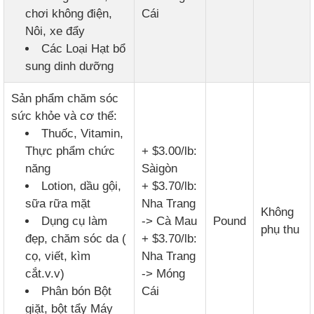
chơi không điện,
Cái
Nôi, xe đẩy
Các Loại Hạt bổ
sung dinh dưỡng
Sản phẩm chăm sóc
sức khỏe và cơ thể:
Thuốc, Vitamin,
Thực phẩm chức
+ $3.00/lb:
năng
Sàigòn
Lotion, dầu gội,
+ $3.70/lb:
sữa rữa mặt
Nha Trang
Không
Dụng cụ làm
-> Cà Mau
Pound
phụ thu
đẹp, chăm sóc da (
+ $3.70/lb:
cọ, viết, kìm
Nha Trang
cắt.v.v)
-> Móng
Phân bón Bột
Cái
giặt, bột tẩy Máy