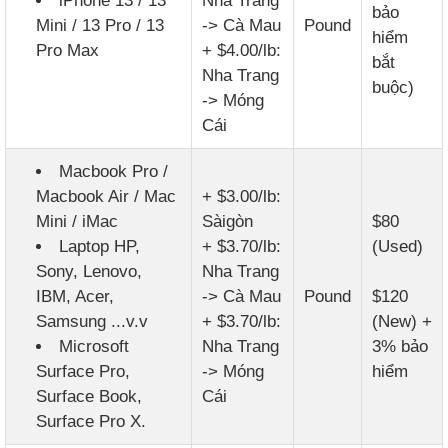
iPhone 13 / 13
Nha Trang
bảo
Mini / 13 Pro / 13
-> Cà Mau
Pound
hiểm
Pro Max
+ $4.00/lb:
bắt
Nha Trang
buộc)
-> Móng
Cái
Macbook Pro /
Macbook Air / Mac
+ $3.00/lb:
Mini / iMac
Sàigòn
$80
Laptop HP,
+ $3.70/lb:
(Used)
Sony, Lenovo,
Nha Trang
IBM, Acer,
-> Cà Mau
Pound
$120
Samsung ...v.v
+ $3.70/lb:
(New) +
Microsoft
Nha Trang
3% bảo
Surface Pro,
-> Móng
hiểm
Surface Book,
Cái
Surface Pro X.