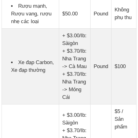
Rượu mạnh,
Không
Rượu vang, rượu
$50.00
Pound
phụ thu
nhẹ các loại
+ $3.00/lb:
Sàigòn
+ $3.70/lb:
Nha Trang
Xe đạp Carbon,
-> Cà Mau
Pound
$100
Xe đạp thường
+ $3.70/lb:
Nha Trang
-> Móng
Cái
$5 /
+ $3.00/lb:
Sản
Sàigòn
phẩm
+ $3.70/lb: