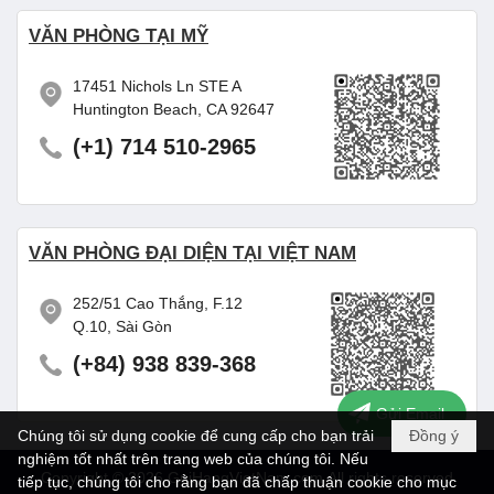
VĂN PHÒNG TẠI MỸ
17451 Nichols Ln STE A
Huntington Beach, CA 92647
(+1) 714 510-2965
VĂN PHÒNG ĐẠI DIỆN TẠI VIỆT NAM
252/51 Cao Thắng, F.12
Q.10, Sài Gòn
(+84) 938 839-368
Gửi Email
Chúng tôi sử dụng cookie để cung cấp cho bạn trải
Đồng ý
nghiệm tốt nhất trên trang web của chúng tôi. Nếu
Copyright © 2026
GuiHangVietNam.com
All rights reserved
tiếp tục, chúng tôi cho rằng bạn đã chấp thuận cookie cho mục