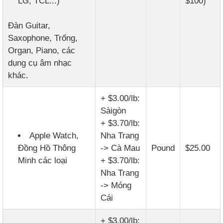
LG, TCL...)
$100)
Đàn Guitar,
Saxophone, Trống,
Organ, Piano, các
dụng cụ âm nhạc
khác.
+ $3.00/lb:
Sàigòn
+ $3.70/lb:
Apple Watch,
Nha Trang
Đồng Hồ Thông
-> Cà Mau
Pound
$25.00
Minh các loại
+ $3.70/lb:
Nha Trang
-> Móng
Cái
+ $3.00/lb: