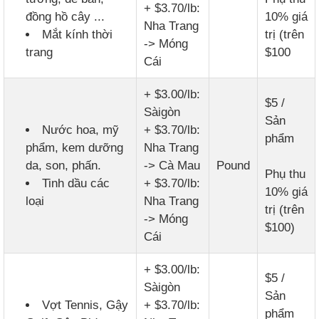
+ $3.70/lb:
đồng hồ cây ...
10% giá
Nha Trang
Mắt kính thời
trị (trên
-> Móng
trang
$100
Cái
+ $3.00/lb:
$5 /
Sàigòn
Sản
Nước hoa, mỹ
+ $3.70/lb:
phẩm
phẩm, kem dưỡng
Nha Trang
da, son, phấn.
-> Cà Mau
Pound
Phụ thu
Tinh dầu các
+ $3.70/lb:
10% giá
loại
Nha Trang
trị (trên
-> Móng
$100)
Cái
+ $3.00/lb:
$5 /
Sàigòn
Sản
Vợt Tennis, Gậy
+ $3.70/lb:
phẩm