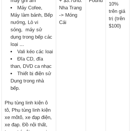
máy ghi âm
+ $3.70/lb:
Pound
10%
Máy Cofee,
Nha Trang
trên giá
Máy làm bánh, Bếp
-> Móng
trị (trên
nướng, Lò vi
Cái
$100)
sóng, máy sử
dụng trong bếp các
loại ...
Vali kéo các loại
Đĩa CD, đĩa
than, DVD ca nhạc
Thiết bị điện sử
Dụng trong nhà
bếp.
Phụ tùng linh kiện ô
tô, Phụ tùng linh kiện
xe môtô, xe đạp điện,
xe đạp. Đồ nội thất,