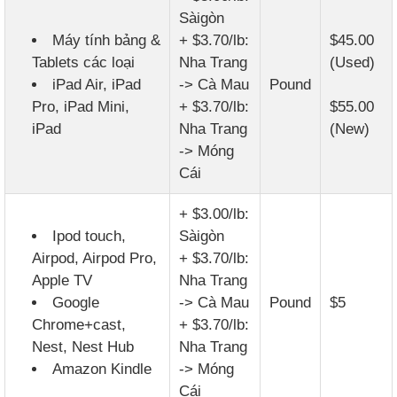
Sàigòn
Máy tính bảng &
+ $3.70/lb:
$45.00
Tablets các loại
Nha Trang
(Used)
iPad Air, iPad
-> Cà Mau
Pound
Pro, iPad Mini,
+ $3.70/lb:
$55.00
iPad
Nha Trang
(New)
-> Móng
Cái
+ $3.00/lb:
Ipod touch,
Sàigòn
Airpod, Airpod Pro,
+ $3.70/lb:
Apple TV
Nha Trang
Google
-> Cà Mau
Pound
$5
Chrome+cast,
+ $3.70/lb:
Nest, Nest Hub
Nha Trang
Amazon Kindle
-> Móng
Cái