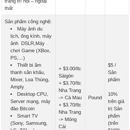
trang trí nội – ngoại
thất
Sản phẩm công nghệ:
Máy ảnh du
lịch, ống kính, máy
ảnh DSLR,Máy
chơi Game (XBox,
PS,…)
Thiết bị âm
$5 /
+ $3.00/lb:
thanh sân khấu,
Sản
Sàigòn
Mixer, Loa Thùng,
phẩm
+ $3.70/lb:
Amply
Nha Trang
Desktop CPU,
10%
-> Cà Mau
Pound
Server mạng, máy
trên giá
+ $3.70/lb:
đào Bitcoin
trị Sản
Nha Trang
Smart TV
phẩm
-> Móng
(Sony, Samsung,
(trên
Cái