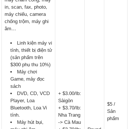
in, scan, fax, photo,
máy chiếu, camera
chống trộm, máy ghi
âm…
Linh kiện máy vi
tính, thiết bị điện tử
(sản phẩm trên
$300 phụ thu 10%)
Máy chơi
Game, máy đọc
sách
DVD, CD, VCD
+ $3.00/lb:
Player, Loa
Sàigòn
$5 /
Bluetooth, Loa Vi
+ $3.70/lb:
Sản
tính.
Nha Trang
phẩm
Máy hút bụi,
-> Cà Mau