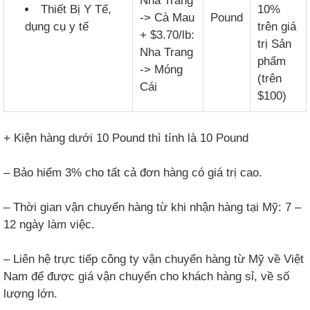
Nha Trang
Thiết Bị Y Tế,
10%
-> Cà Mau
Pound
dụng cụ y tế
trên giá
+ $3.70/lb:
trị Sản
Nha Trang
phẩm
-> Móng
(trên
Cái
$100)
+ Kiện hàng dưới 10 Pound thì tính là 10 Pound
– Bảo hiểm 3% cho tất cả đơn hàng có giá trị cao.
– Thời gian vận chuyển hàng từ khi nhận hàng tại Mỹ: 7 –
12 ngày làm việc.
– Liên hệ trực tiếp công ty vận chuyển hàng từ Mỹ về Việt
Nam để được giá vận chuyển cho khách hàng sỉ, về số
lượng lớn.