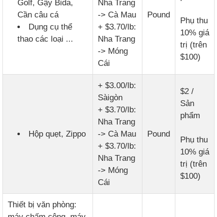
Golf, Gậy Bida,
Nha Trang
Cần câu cá
-> Cà Mau
Pound
Phụ thu
Dụng cụ thể
+ $3.70/lb:
10% giá
thao các loại ...
Nha Trang
trị (trên
-> Móng
$100)
Cái
+ $3.00/lb:
$2 /
Sàigòn
Sản
+ $3.70/lb:
phẩm
Nha Trang
Hộp quẹt, Zippo
-> Cà Mau
Pound
Phụ thu
+ $3.70/lb:
10% giá
Nha Trang
trị (trên
-> Móng
$100)
Cái
Thiết bị văn phòng:
máy chấm công, máy