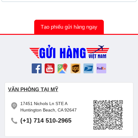
Tạo phiếu gửi hàng ngay
VĂN PHÒNG TẠI MỸ
17451 Nichols Ln STE A
Huntington Beach, CA 92647
(+1) 714 510-2965